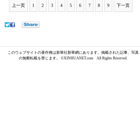
上一页
1
2
3
4
5
6
7
8
9
下一页
このウェブサイトの著作権は新華社新華網にあります。掲載された記事、写真
の無断転載を禁じます。 ©XINHUANET.com All Rights Reserved.