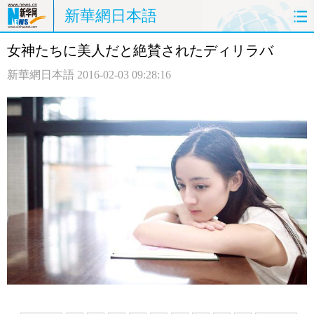
新華網日本語
女神たちに美人だと絶賛されたディリラバ
ホームページ
政治
経済
新華網日本語
2016-02-03 09:28:16
社会
文化
エンタメ
観光
評論
写真
中日対訳