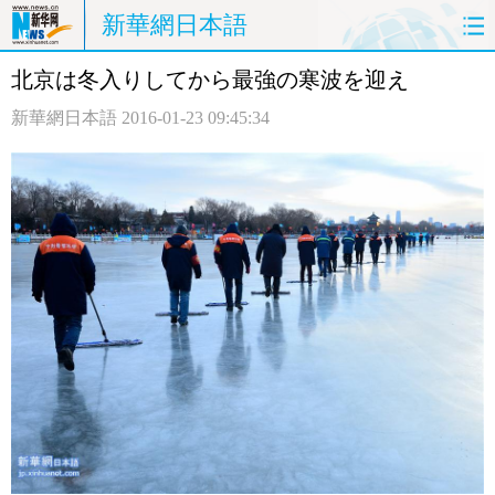
新華網日本語
北京は冬入りしてから最強の寒波を迎え
ホームページ
政治
経済
新華網日本語
2016-01-23 09:45:34
社会
文化
エンタメ
観光
評論
写真
中日対訳