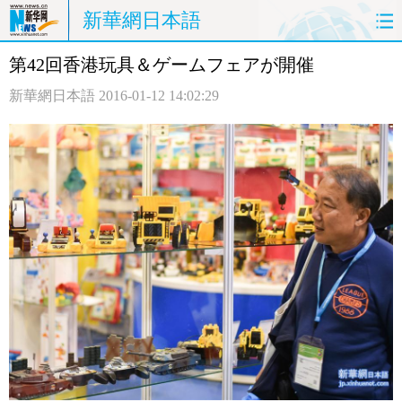
新華網日本語
第42回香港玩具＆ゲームフェアが開催
ホームページ
政治
経済
新華網日本語
2016-01-12 14:02:29
社会
文化
エンタメ
観光
評論
写真
中日対訳