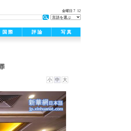
金曜日 7
12
国 際
評 論
写 真
罪
小
中
大