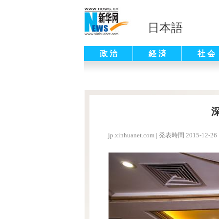
日本語
政 治
経 済
社 会
jp.xinhuanet.com
|
発表時間 2015-12-26 