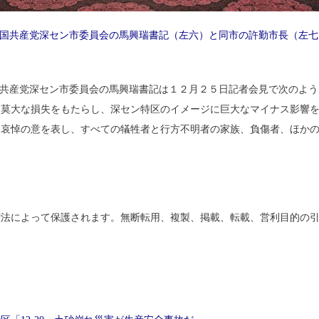
国共産党深セン市委員会の馬興瑞書記（左六）と同市の許勤市長（左七
。
国共産党深セン市委員会の馬興瑞書記は１２月２５日記者会見で次のよ
に莫大な損失をもたらし、深セン特区のイメージに巨大なマイナス影響
に哀悼の意を表し、すべての犠牲者と行方不明者の家族、負傷者、ほか
艶）
権法によって保護されます。無断転用、複製、掲載、転載、営利目的