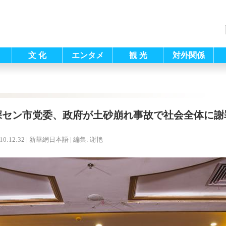
文 化
エンタメ
観 光
対外関係
深セン市党委、政府が土砂崩れ事故で社会全体に謝
10:12:32
| 新華網日本語 |
編集: 谢艳