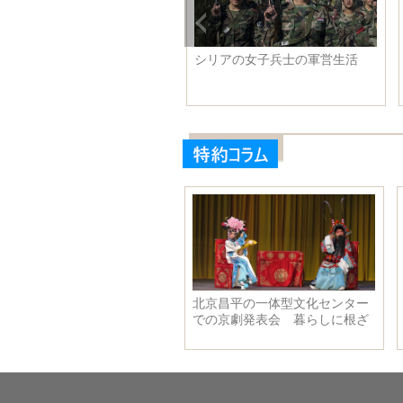
優倪妮の2016ジャケット写
シリアの女子兵士の軍営生活
、クリスマスの楽しさ