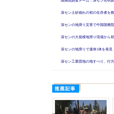
国務院調査チーム：深セン光明新区
深セン土砂崩れの初の生存者を
深センの地滑り災害で中国国務
深センの大規模地滑り現場から
深センの地滑りで遺体1体を発見
深セン工業団地の地すべり、行方