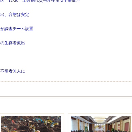
「12·20」土砂崩れ災害が生産安全事故だ
救出、容態は安定
院が調査チーム設置
初の生存者救出
不明者91人に