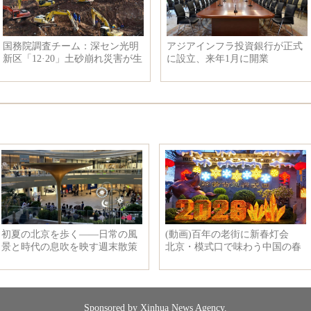
国務院調査チーム：深セン光明
アジアインフラ投資銀行が正式
新区「12·20」土砂崩れ災害が生
に設立、来年1月に開業
産安全事故だ
Sponsored by Xinhua News Agency.