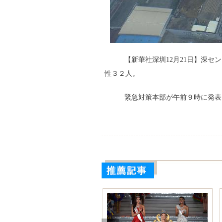
【新華社深圳12月21日】深セ
性３２人。
緊急対策本部が午前９時に発表