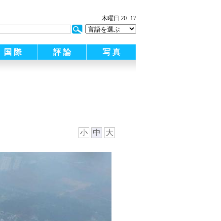
木曜日 20
17
国 際
評 論
写 真
小
中
大