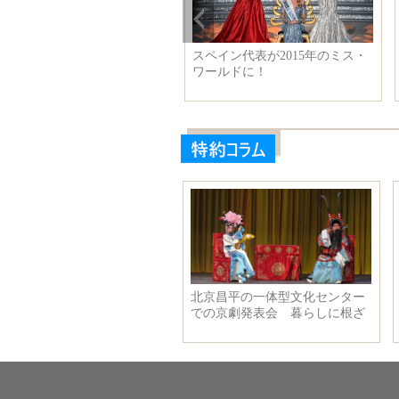
女こそ真の女神？写真も本人
スペイン代表が2015年のミス・
美しく、死角なし！
ワールドに！