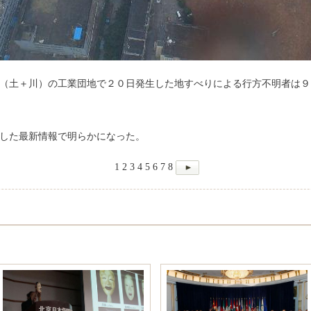
ン（土＋川）の工業団地で２０日発生した地すべりによる行方不明者は
した最新情報で明らかになった。
1
2
3
4
5
6
7
8