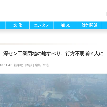
文 化
エンタメ
観 光
対外関係
深セン工業団地の地すべり、行方不明者91人に
10:11:47
| 新華網日本語 |
編集: 谢艳