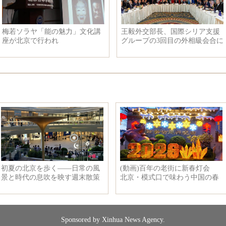
梅若ソラヤ「能の魅力」文化講
王毅外交部長、国際シリア支援
座が北京で行われ
グループの3回目の外相級会合に
出席
Sponsored by Xinhua News Agency.