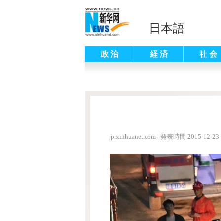
日本語
政 治
経 済
社 会
jp.xinhuanet.com
|
発表時間 2015-12-23 