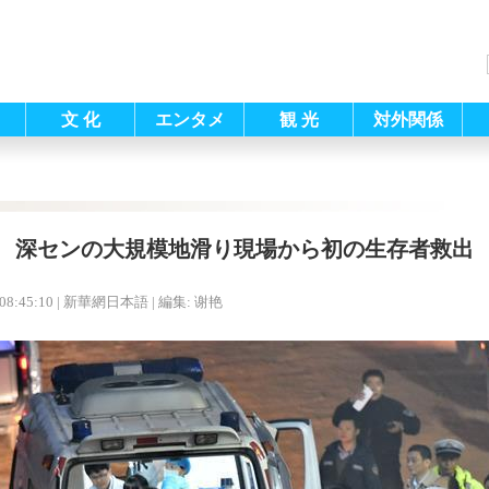
文 化
エンタメ
観 光
対外関係
深センの大規模地滑り現場から初の生存者救出
08:45:10
| 新華網日本語 |
編集: 谢艳