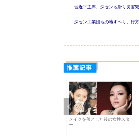
習近平主席、深セン地滑り災害
深セン工業団地の地すべり、行方
イクを落とした後の女性スタ
済南市10歳少女、「記憶力のグ
ランドマスター」の称号を獲得