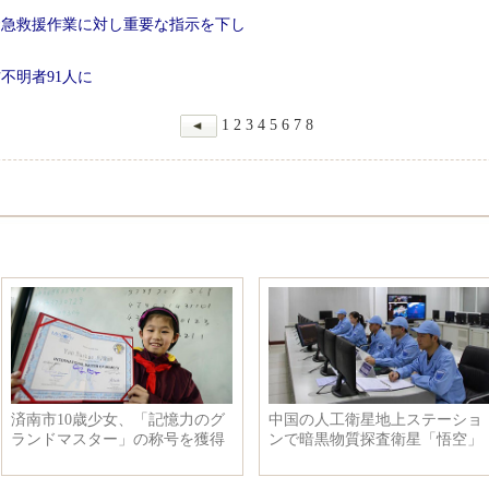
緊急救援作業に対し重要な指示を下し
不明者91人に
1
2
3
4
5
6
7
8
中国の人工衛星地上ステーショ
星美ニューフェイス国際モデル
ンで暗黒物質探査衛星「悟空」
大会が北京で開催
のデータ受信に成功