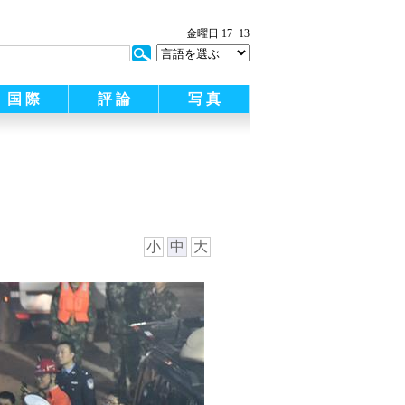
:
金曜日 17
13
国 際
評 論
写 真
小
中
大