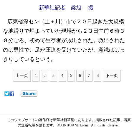
新華社記者 梁旭 撮
広東省深セン（土＋川）市で２０日起きた大規模
な地滑りで埋まっていた現場から２３日午前６時３
８分ごろ、初めて生存者が救出された。救出された
のは男性で、足が圧迫を受けていたが、意識ははっ
きりしているという。
上一页
1
2
3
4
5
6
7
8
下一页
このウェブサイトの著作権は新華社新華網にあります。掲載された記事、写真
の無断転載を禁じます。 ©XINHUANET.com All Rights Reserved.