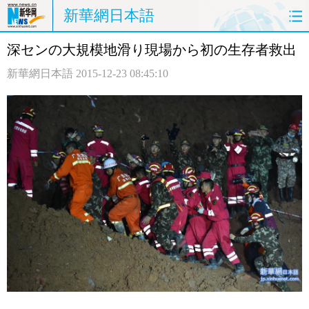
新華網日本語
深センの大規模地滑り現場から初の生存者救出
ホームページ
政治
経済
新華網日本語
2015-12-23 08:45:10
社会
文化
エンタメ
観光
評論
写真
中日対訳