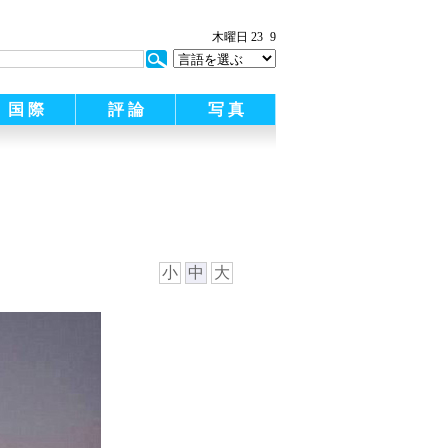
木曜日 23
9
国 際
評 論
写 真
小
中
大