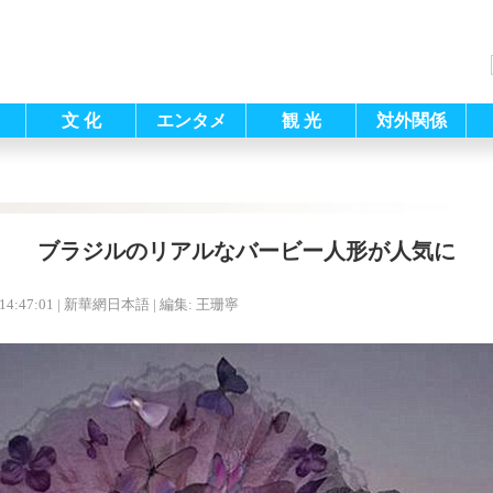
文 化
エンタメ
観 光
対外関係
ブラジルのリアルなバービー人形が人気に
14:47:01
| 新華網日本語 |
編集: 王珊寧