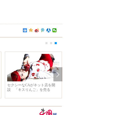
理、中央都市工作会議
深センの大規模地滑り現場から
20
談話を発表
初の生存者救出
ラン