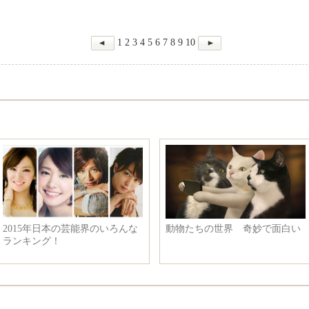
1
2
3
4
5
6
7
8
9
10
れる 眠りの神と言
【2015年末写真集】萌える人気
李克強総
子役、誰が一番可愛い？
で重要な