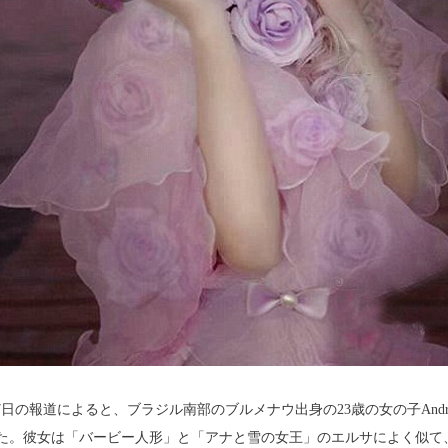
日の報道によると、ブラジル南部のブルメナウ出身の23歳の女の子Andressa
った。彼女は「バービー人形」と「アナと雪の女王」のエルサによく似て