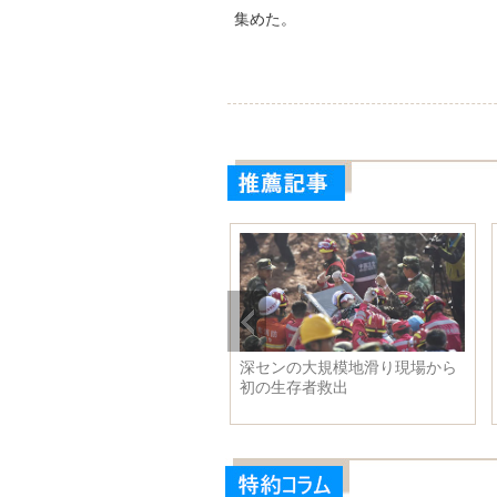
集めた。
ルクティー少
人気スターにファッションの着
感心させら
大生が人気
こなし方を習おう！
える寝姿