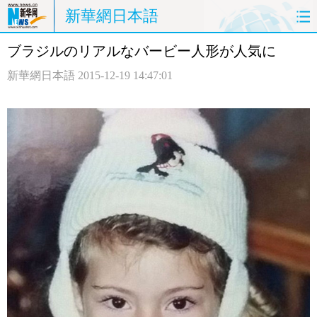
新華網日本語
ブラジルのリアルなバービー人形が人気に
ホームページ
政治
経済
新華網日本語
2015-12-19 14:47:01
社会
文化
エンタメ
観光
評論
写真
中日対訳