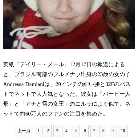
英紙『デイリー・メール』12月17日の報道による
と、ブラジル南部のブルメナウ出身の23歳の女の子
Andressa Damianiは、20インチの細い腰と32Fのバス
トでネットで大人気となった。彼女は「バービー人
形」と「アナと雪の女王」のエルサによく似て、ネ
ットで約60万人のファンの注目を集めた。
上一页
1
2
3
4
5
6
7
8
9
10