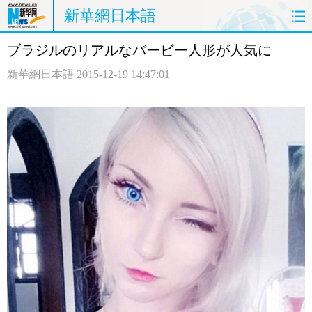
新華網日本語
ブラジルのリアルなバービー人形が人気に
ホームページ
政治
経済
新華網日本語
2015-12-19 14:47:01
社会
文化
エンタメ
観光
評論
写真
中日対訳