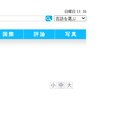
日曜日 13
16
国 際
評 論
写 真
小
中
大