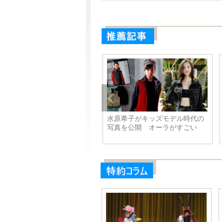
水原希子がキッズモデル時代の
米写真家、低速度撮影で美しい
写真を公開 オーラがすごい
都市を作成