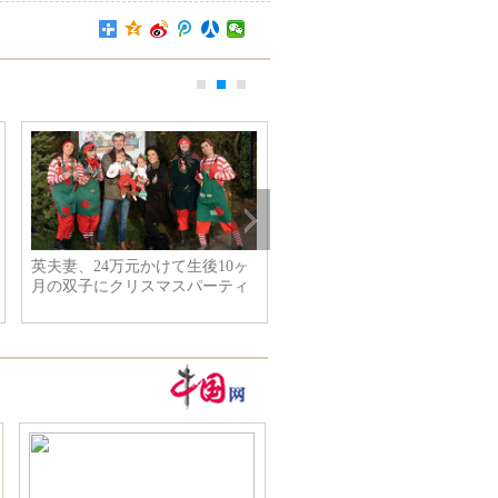
中国、暗黒物質探査衛星打ち上
死者4人増え計17人に 遼
げに成功
蘆島モリブデン鉱山火災