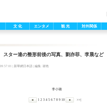
文 化
エンタメ
観 光
対外関係
スター達の整形前後の写真、劉亦菲、李晨など
09:57:01
| 新華網日本語 |
編集: 谢艳
李小璐
1
2
3
4
5
6
7
8
9
10
>>|