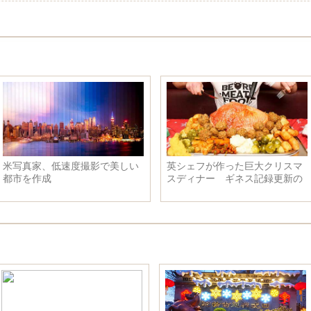
英シェフが作った巨大クリスマ
英夫妻、24万元かけて生後10ヶ
スディナー ギネス記録更新の
月の双子にクリスマスパーティ
可能性も
ー