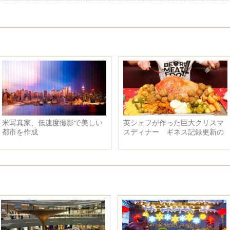
米写真家、低速度撮影で美しい
英シェフが作った巨大クリスマ
都市を作成
スディナー ギネス記録更新の
可能性も