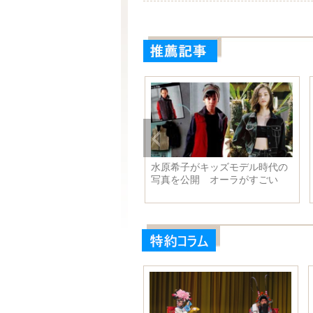
U34潜水艦 精巧な造りに感
水原希子がキッズモデル時代の
写真を公開 オーラがすごい