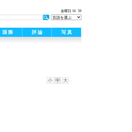
:
金曜日 16
59
国 際
評 論
写 真
小
中
大