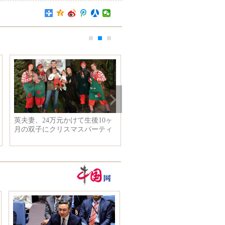
英夫妻、24万元かけて生後10ヶ
中国、暗黒物質探査衛星打ち
月の双子にクリスマスパーティ
げに成功
ー