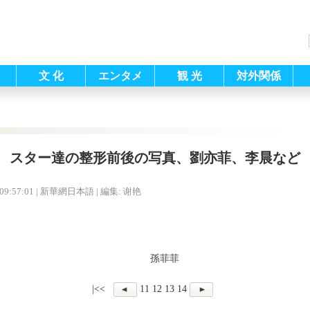
文 化
エンタメ
観 光
対外関係
スター達の整形前後の写真、劉亦菲、李晨など
09:57:01
| 新華網日本語 |
編集: 谢艳
孫菲菲
|<<
11
12
13
14