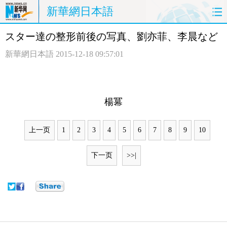
新華網日本語
スター達の整形前後の写真、劉亦菲、李晨など
ホームページ
政治
経済
新華網日本語
2015-12-18 09:57:01
社会
文化
エンタメ
観光
評論
写真
楊冪
中日対訳
上一页
1
2
3
4
5
6
7
8
9
10
下一页
>>|