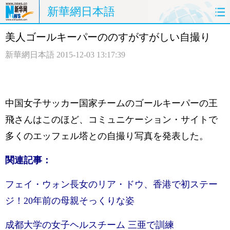
新華網日本語
美人ゴールキーパーののすがすがしい自撮り
ホームページ
政治
経済
新華網日本語
2015-12-03 13:17:39
社会
文化
エンタメ
観光
評論
写真
中国女子サッカー国家チームのゴールキーパーの王
中日対訳
飛さんはこのほど、コミュニケーション・サイトで
多くのエッフェル塔との自撮り写真を発表した。
関連記事：
フェイ・ウォン長女のリア・ドウ、香港で初ステー
ジ！20年前の母親そっくりな姿
成都大学の女子ヘルスチーム 三亜で訓練