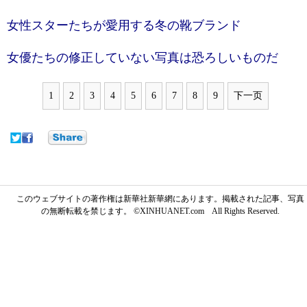
女性スターたちが愛用する冬の靴ブランド
女優たちの修正していない写真は恐ろしいものだ
1
2
3
4
5
6
7
8
9
下一页
このウェブサイトの著作権は新華社新華網にあります。掲載された記事、写真
の無断転載を禁じます。 ©XINHUANET.com All Rights Reserved.