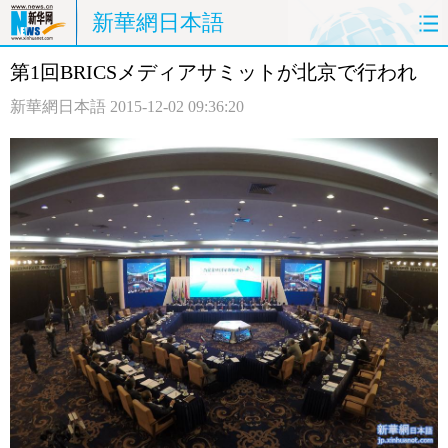
新華網日本語
第1回BRICSメディアサミットが北京で行われ
ホームページ
政治
経済
新華網日本語
2015-12-02 09:36:20
社会
文化
エンタメ
観光
評論
写真
中日対訳