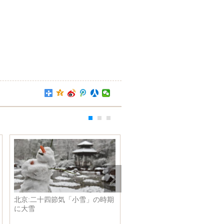
北京:二十四節気「小雪」の時期
日本と韓国の女性に大人気 
に大雪
りのお菓子リュック