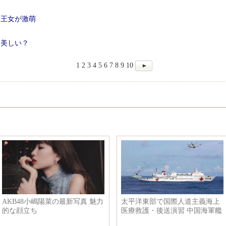
子王女が激萌
、美しい？
1
2
3
4
5
6
7
8
9
10
AKB48小嶋陽菜の最新写真 魅力
太平洋東部で国際人道主義海上
的な顔立ち
医療救護・後送演習 中国海軍艦
隊と病院船