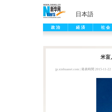
日本語
政 治
経 済
社 会
米盲
jp.xinhuanet.com
|
発表時間 2015-11-22 