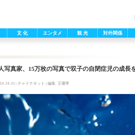
文 化
エンタメ
観 光
対外関係
人写真家、15万枚の写真で双子の自閉症児の成長
16:34:33
| チャイナネット |
編集: 王珊寧