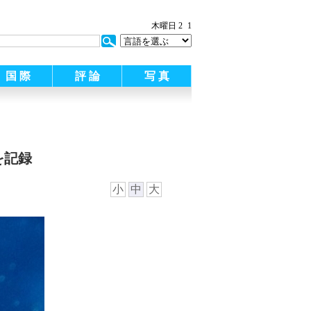
木曜日 2
1
国 際
評 論
写 真
を記録
小
中
大