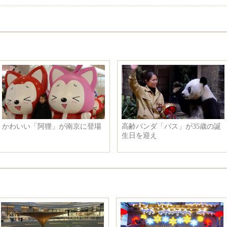
かわいい「阿狸」が南京に登場
高齢パンダ「バス」が35歳の誕
生日を迎え