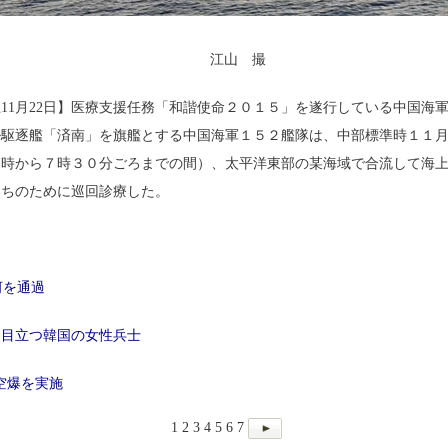
江山 撮
11月22日】医療支援任務「和諧使命２０１５」を遂行している中国海
ル駆逐艦「済南」を旗艦とする中国海軍１５２艦隊は、中部標準時１１
４時から７時３０分ごろまでの間）、太平洋東部の某海域で合流して海
たちのために巡回診療した。
河を通過
 目立つ韓国の女性兵士
S空爆を実施
1
2
3
4
5
6
7