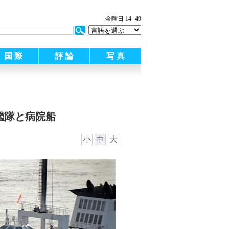
:
金曜日 14
49
国 際
評 論
写 真
艦隊と病院船
小
中
大