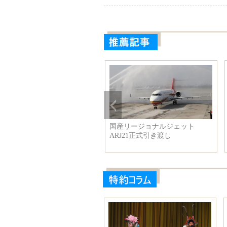
京 秋が深まり
国産リージョナルジェット
ARJ21正式引き渡し