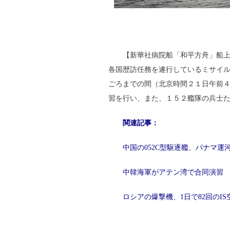
【新華社病院船「和平方舟」船上
各国歴訪任務を遂行しているミサイ
ごろまでの間（北京時間２１日午前
習を行い、また、１５２艦隊の兵士
関連記事：
中国の052C型駆逐艦、パナマ運
中韓海軍がアテン湾で合同演習
ロシアの爆撃機、1日で82回のI