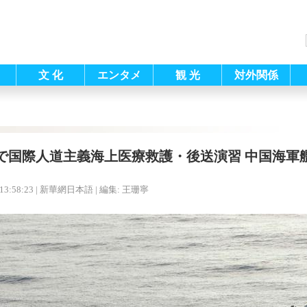
文 化
エンタメ
観 光
対外関係
で国際人道主義海上医療救護・後送演習 中国海軍
13:58:23
| 新華網日本語 |
編集: 王珊寧