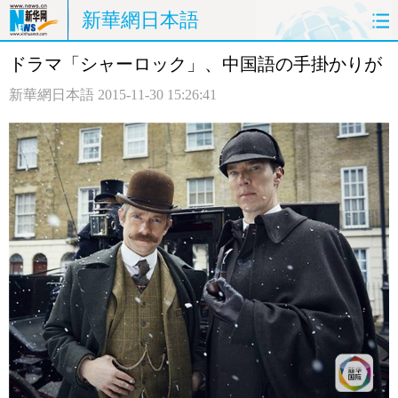
新華網日本語
ドラマ「シャーロック」、中国語の手掛かりが
ホームページ
政治
経済
新華網日本語
2015-11-30 15:26:41
社会
文化
エンタメ
観光
評論
写真
中日対訳