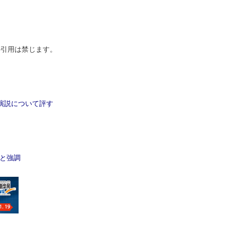
引用は禁じます。
な演説について評す
ると強調