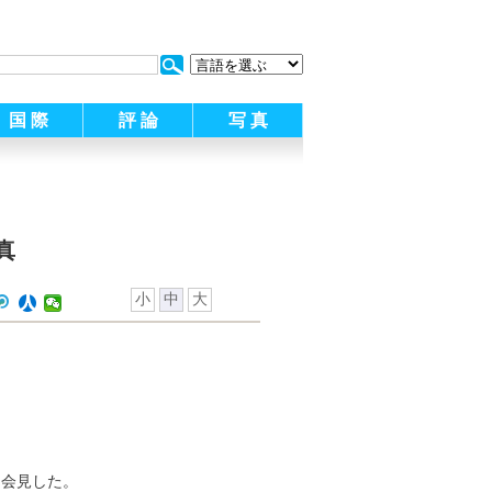
:
国 際
評 論
写 真
真
小
中
大
と会見した。