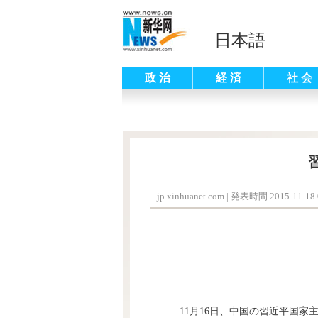
日本語
政 治
経 済
社 会
jp.xinhuanet.com
|
発表時間 2015-11-18 
11月16日、中国の習近平国家