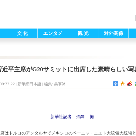
文 化
エンタメ
観 光
対外関係
習近平主席がG20サミットに出席した素晴らしい写
09:23:22
| 新華網日本語 |
編集: 吴寒冰
新華社記者 張鐸 撮
主席はトルコのアンタルヤでメキシコのペーニャ・ニエト大統領大統領