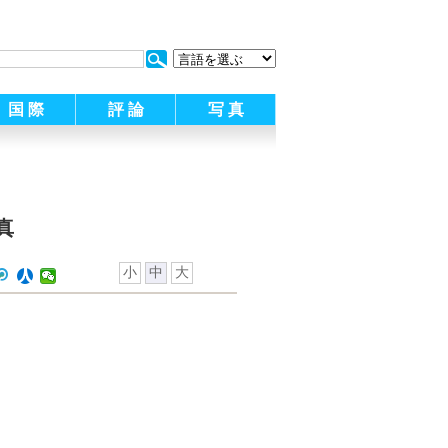
:
国 際
評 論
写 真
真
小
中
大