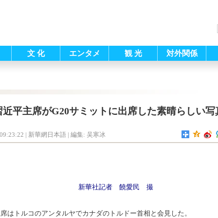
文 化
エンタメ
観 光
対外関係
習近平主席がG20サミットに出席した素晴らしい写
09:23:22
| 新華網日本語 |
編集: 吴寒冰
新華社記者 饒愛民 撮
主席はトルコのアンタルヤでカナダのトルドー首相と会見した。