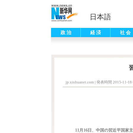
日本語
政 治
経 済
社 会
jp.xinhuanet.com
|
発表時間 2015-11-18 
11月16日、中国の習近平国家