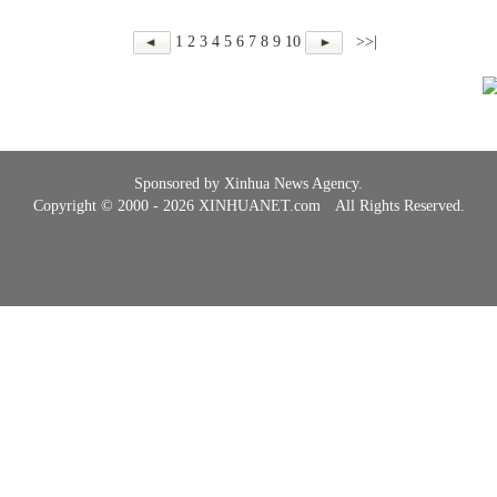
1
2
3
4
5
6
7
8
9
10
>>|
Sponsored by Xinhua News Agency.
Copyright © 2000 - 2026 XINHUANET.com All Rights Reserved.