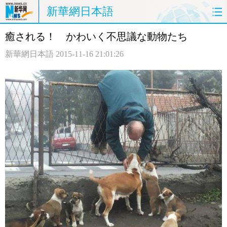
新華網日本語
癒される！ かわいく不思議な動物たち
ホームページ
政治
経済
新華網日本語
2015-11-16 21:01:26
社会
文化
エンタメ
観光
評論
写真
中日対訳