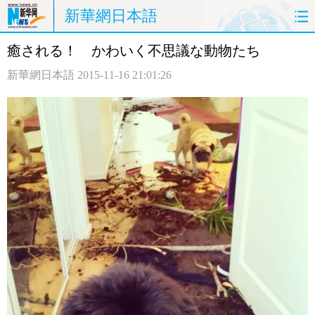
新華網日本語
癒される！ かわいく不思議な動物たち
ホームページ
政治
経済
新華網日本語
2015-11-16 21:01:26
社会
文化
エンタメ
観光
評論
写真
中日対訳