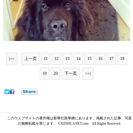
|<<
上一页
11
12
13
14
15
16
17
18
19
20
下一页
>>|
このウェブサイトの著作権は新華社新華網にあります。掲載された記事、写真
の無断転載を禁じます。 ©XINHUANET.com All Rights Reserved.