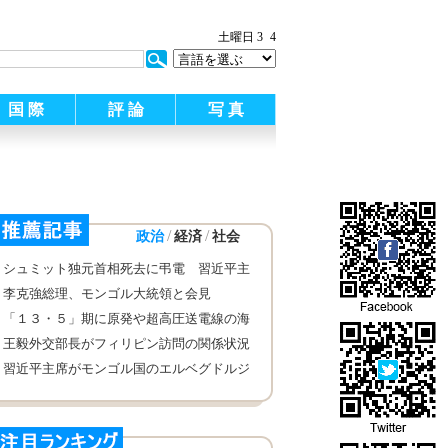
土曜日 3
4
国 際
評 論
写 真
/
/
政治
経済
社会
シュミット独元首相死去に弔電 習近平主
席、李克強総理
李克強総理、モンゴル大統領と会見
「１３・５」期に原発や超高圧送電線の海
外進出推進 中国
王毅外交部長がフィリピン訪問の関係状況
を説明
習近平主席がモンゴル国のエルベグドルジ
大統領と会談、両国の全面的な戦略パート
ナーシップの絶え間な位発展を推進すると
強調