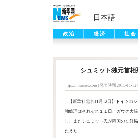
日本語
政 治
経 済
社 会
シュミット独元首相
jp.xinhuanet.com
|
発表時間 2015-11-12 0
【新華社北京11月12日】ドイツの
強総理はそれぞれ１１日、ガウク大統
し、またシュミット氏が両国の友好協
たえた。