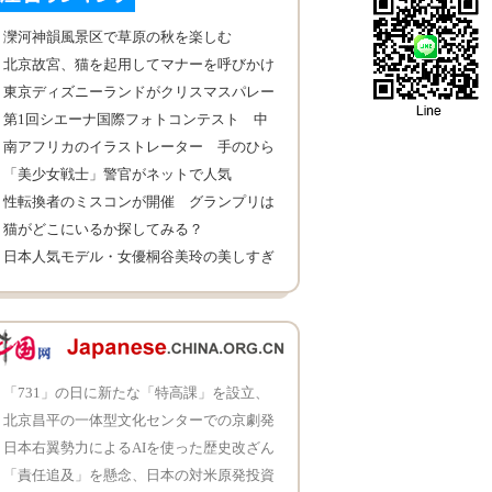
灤河神韻風景区で草原の秋を楽しむ
北京故宮、猫を起用してマナーを呼びかけ
東京ディズニーランドがクリスマスパレー
ド
第1回シエーナ国際フォトコンテスト 中
国の絶景が1等
南アフリカのイラストレーター 手のひら
に3D世界を描き
「美少女戦士」警官がネットで人気
性転換者のミスコンが開催 グランプリは
フィリピン代表
猫がどこにいるか探してみる？
日本人気モデル・女優桐谷美玲の美しすぎ
る写真