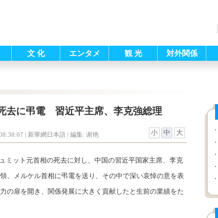
文 化
エンタメ
観 光
対外関係
死去に弔電 習近平主席、李克強総理
小
中
大
8:38:07
| 新華網日本語 |
編集: 谢艳
シュミット元首相の死去に対し、中国の習近平国家主席、李克
領、メルケル首相に弔電を送り、その中で深い哀悼の意を表
力の扉を開き、関係発展に大きく貢献したと生前の業績をた