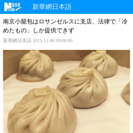
新華網日本語
南京小籠包はロサンゼルスに支店、法律で「冷
ホームページ
政治
経済
めたもの」しか提供できず
社会
文化
エンタメ
新華網日本語
2015-11-06 09:00:00
観光
評論
写真
中日対訳