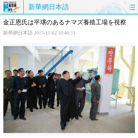
新華網日本語
金正恩氏は平壌のあるナマズ養殖工場を視察
ホームページ
政治
経済
新華網日本語
2015-11-02 10:46:33
社会
文化
エンタメ
観光
評論
写真
中日対訳