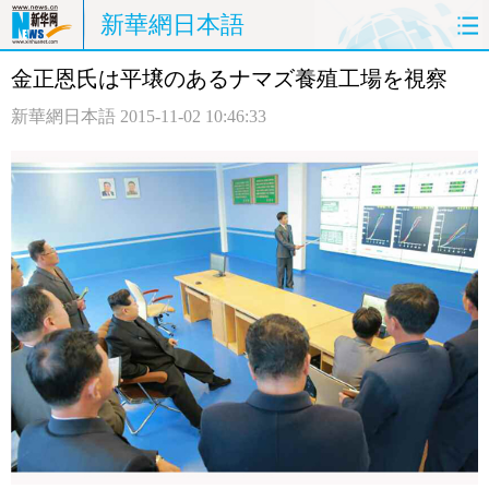
新華網日本語
金正恩氏は平壌のあるナマズ養殖工場を視察
ホームページ
政治
経済
新華網日本語
2015-11-02 10:46:33
社会
文化
エンタメ
観光
評論
写真
中日対訳