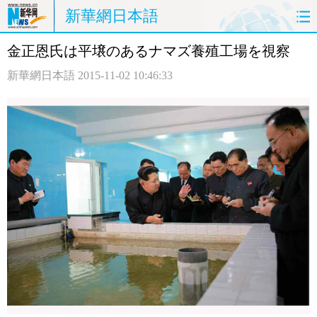
新華網日本語
金正恩氏は平壌のあるナマズ養殖工場を視察
ホームページ
政治
経済
新華網日本語
2015-11-02 10:46:33
社会
文化
エンタメ
観光
評論
写真
中日対訳