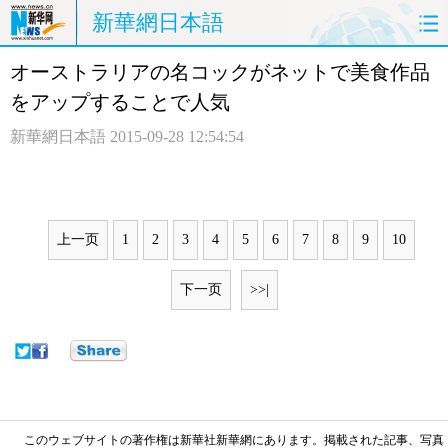
新華網日本語
オーストラリアの名コックがネットで美食作品
ホームページ
政治
経済
をアップすることで人気
社会
文化
エンタメ
新華網日本語
2015-09-28 12:54:54
観光
評論
写真
中日対訳
上一页
1
2
3
4
5
6
7
8
9
10
下一页
>>|
このウェブサイトの著作権は新華社新華網にあります。掲載された記事、写真