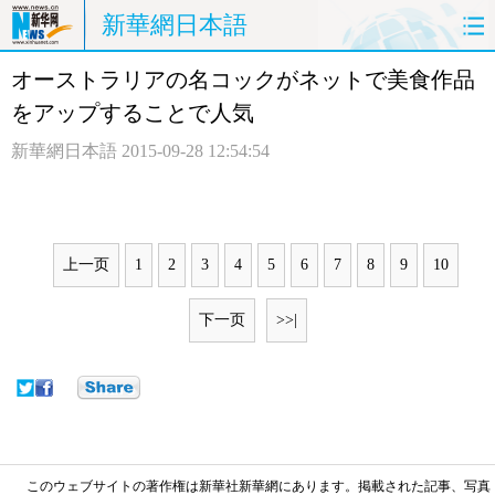
新華網日本語
オーストラリアの名コックがネットで美食作品
ホームページ
政治
経済
をアップすることで人気
社会
文化
エンタメ
新華網日本語
2015-09-28 12:54:54
観光
評論
写真
中日対訳
上一页
1
2
3
4
5
6
7
8
9
10
下一页
>>|
このウェブサイトの著作権は新華社新華網にあります。掲載された記事、写真