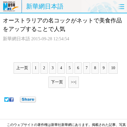
新華網日本語
オーストラリアの名コックがネットで美食作品
ホームページ
政治
経済
をアップすることで人気
社会
文化
エンタメ
新華網日本語
2015-09-28 12:54:54
観光
評論
写真
中日対訳
上一页
1
2
3
4
5
6
7
8
9
10
下一页
>>|
このウェブサイトの著作権は新華社新華網にあります。掲載された記事、写真