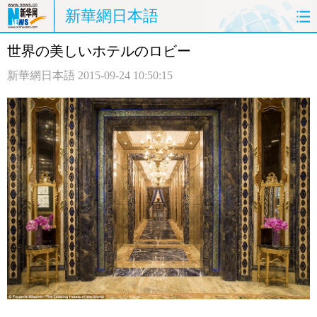
新華網日本語
世界の美しいホテルのロビー
ホームページ
政治
経済
新華網日本語
2015-09-24 10:50:15
社会
文化
エンタメ
観光
評論
写真
中日対訳