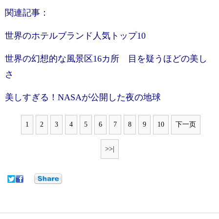
関連記事：
世界のホテルブランド人気トップ10
世界の幻想的な風景区16カ所 目を疑うほどの美し
さ
美しすぎる！NASAが公開した夜の地球
1
2
3
4
5
6
7
8
9
10
下一页
>>|