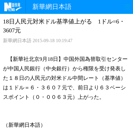
新華網日本語
18日人民元対米ドル基準値上がる 1ドル=6・
ホームページ
政治
経済
3607元
社会
文化
エンタメ
新華網日本語
2015-09-18 10:19:47
観光
評論
写真
【新華社北京9月18日】中国外国為替取引センター
中日対訳
が中国人民銀行（中央銀行）から権限を受け発表し
た１８日の人民元の対米ドル中間レート（基準値）
は１ドル＝６・３６０７元で、前日より６３ベーシ
スポイント（０・００６３元）上がった。
（新華網日本語）