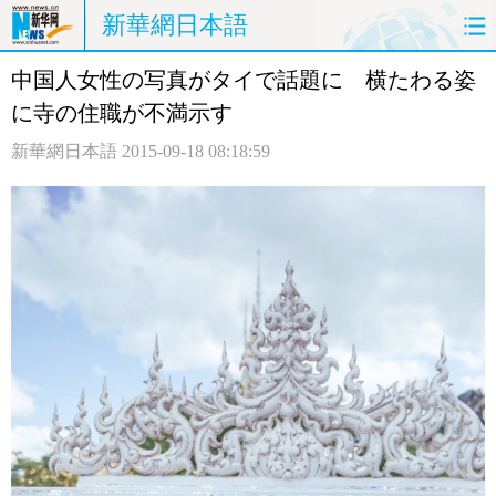
新華網日本語
中国人女性の写真がタイで話題に 横たわる姿
ホームページ
政治
経済
に寺の住職が不満示す
社会
文化
エンタメ
新華網日本語
2015-09-18 08:18:59
観光
評論
写真
中日対訳