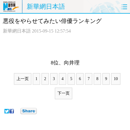
新華網日本語
悪役をやらせてみたい俳優ランキング
ホームページ
政治
経済
新華網日本語
2015-09-15 12:57:54
社会
文化
エンタメ
観光
評論
写真
8位、向井理
中日対訳
上一页
1
2
3
4
5
6
7
8
9
10
下一页