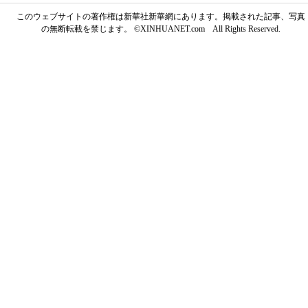
このウェブサイトの著作権は新華社新華網にあります。掲載された記事、写真
の無断転載を禁じます。 ©XINHUANET.com All Rights Reserved.