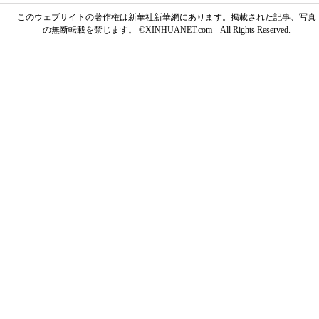
このウェブサイトの著作権は新華社新華網にあります。掲載された記事、写真
の無断転載を禁じます。 ©XINHUANET.com All Rights Reserved.