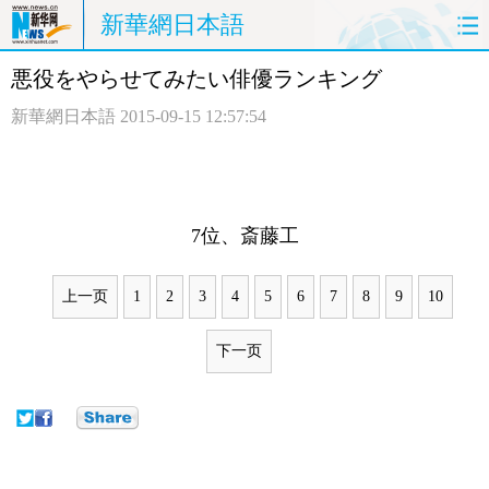
新華網日本語
悪役をやらせてみたい俳優ランキング
ホームページ
政治
経済
新華網日本語
2015-09-15 12:57:54
社会
文化
エンタメ
観光
評論
写真
7位、斎藤工
中日対訳
上一页
1
2
3
4
5
6
7
8
9
10
下一页