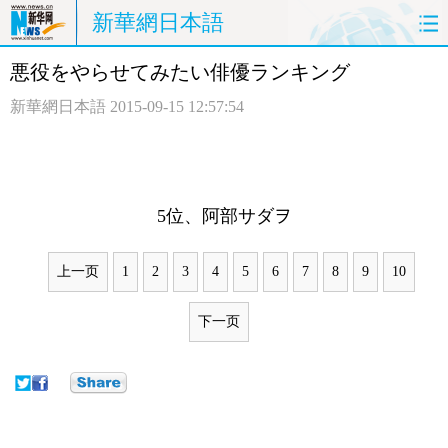
新華網日本語
悪役をやらせてみたい俳優ランキング
ホームページ
政治
経済
新華網日本語
2015-09-15 12:57:54
社会
文化
エンタメ
観光
評論
写真
5位、阿部サダヲ
中日対訳
上一页
1
2
3
4
5
6
7
8
9
10
下一页