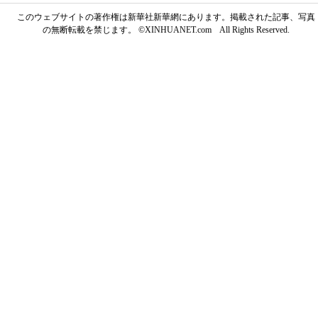
このウェブサイトの著作権は新華社新華網にあります。掲載された記事、写真
の無断転載を禁じます。 ©XINHUANET.com All Rights Reserved.