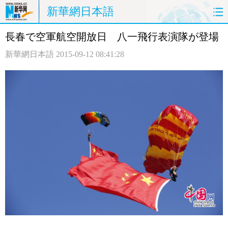
新華網日本語
長春で空軍航空開放日 八一飛行表演隊が登場
ホームページ
政治
経済
新華網日本語
2015-09-12 08:41:28
社会
文化
エンタメ
観光
評論
写真
中日対訳