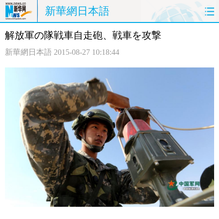
新華網日本語
解放軍の隊戦車自走砲、戦車を攻撃
ホームページ
政治
経済
新華網日本語
2015-08-27 10:18:44
社会
文化
エンタメ
観光
評論
写真
中日対訳