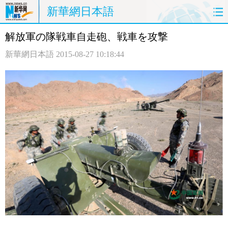
新華網日本語
解放軍の隊戦車自走砲、戦車を攻撃
ホームページ
政治
経済
新華網日本語
2015-08-27 10:18:44
社会
文化
エンタメ
観光
評論
写真
中日対訳