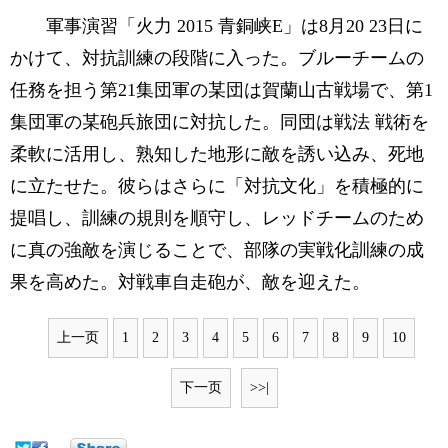
軍事演習「火力 2015 青銅峡E」は8月20 23日に
かけて、対抗訓練の段階に入った。ブルーチームの
任務を担う第21集団軍の某団は賀蘭山古戦場で、第1
集団軍の某砲兵旅団に対抗した。同団は戦法 戦術を
柔軟に活用し、熟知した地形に敵を誘い込み、死地
に立たせた。彼らはさらに「対抗文化」を積極的に
提唱し、訓練の規則を順守し、レッドチームのため
に真の強敵を演じることで、部隊の実戦化訓練の成
果を高めた。対戦車自走砲が、敵を迎えた。
上一页
1
2
3
4
5
6
7
8
9
10
下一页
>>|