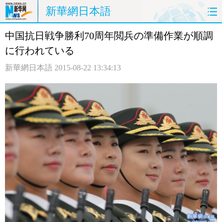
新華網日本語
中国抗日戦争勝利70周年閲兵の準備作業が順調
ホームページ
政治
経済
に行われている
社会
文化
エンタメ
新華網日本語
2015-08-22 13:34:13
観光
評論
写真
中日対訳