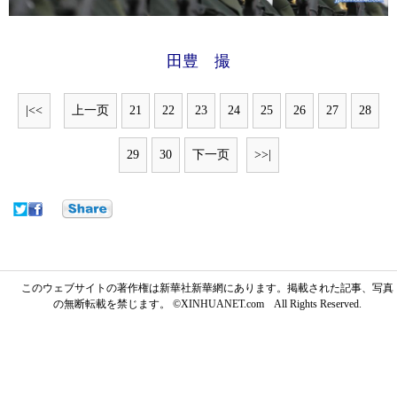
田豊 撮
|<<
上一页
21
22
23
24
25
26
27
28
29
30
下一页
>>|
このウェブサイトの著作権は新華社新華網にあります。掲載された記事、写真
の無断転載を禁じます。 ©XINHUANET.com All Rights Reserved.