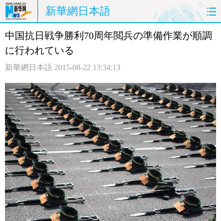
新華網日本語
中国抗日戦争勝利70周年閲兵の準備作業が順調
ホームページ
政治
経済
に行われている
社会
文化
エンタメ
新華網日本語
2015-08-22 13:34:13
観光
評論
写真
中日対訳