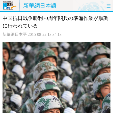
新華網日本語
中国抗日戦争勝利70周年閲兵の準備作業が順調
ホームページ
政治
経済
に行われている
社会
文化
エンタメ
新華網日本語
2015-08-22 13:34:13
観光
評論
写真
中日対訳