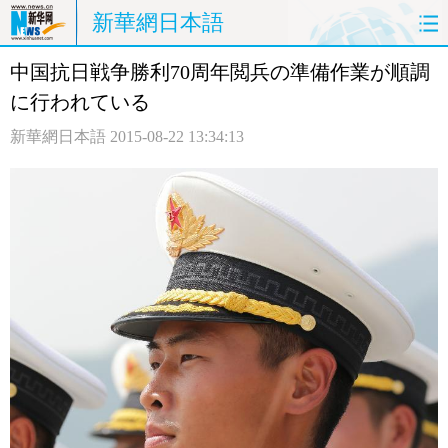
新華網日本語
中国抗日戦争勝利70周年閲兵の準備作業が順調
ホームページ
政治
経済
に行われている
社会
文化
エンタメ
新華網日本語
2015-08-22 13:34:13
観光
評論
写真
中日対訳