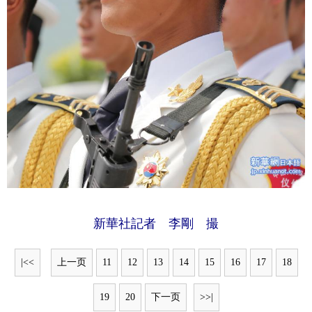
新華社記者 李剛 撮
|<<
上一页
11
12
13
14
15
16
17
18
19
20
下一页
>>|