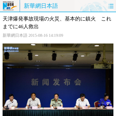
新華網日本語
天津爆発事故現場の火災、基本的に鎮火 これ
ホームページ
政治
経済
までに46人救出
社会
文化
エンタメ
新華網日本語
2015-08-16 14:19:09
観光
評論
写真
中日対訳