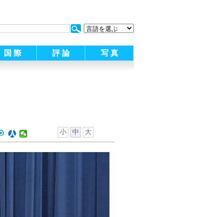
:
国 際
評 論
写 真
小
中
大