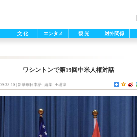
文 化
エンタメ
観 光
対外関係
ワシントンで第19回中米人権対話
09:38:10
| 新華網日本語 |
編集: 王珊寧