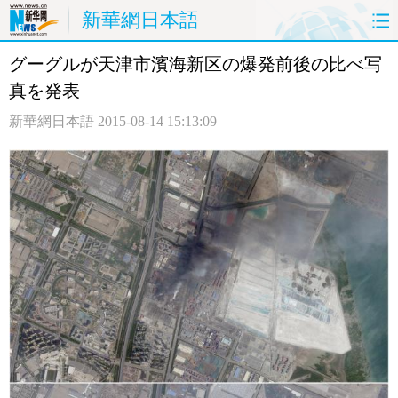
新華網日本語
グーグルが天津市濱海新区の爆発前後の比べ写
ホームページ
政治
経済
真を発表
社会
文化
エンタメ
新華網日本語
2015-08-14 15:13:09
観光
評論
写真
中日対訳