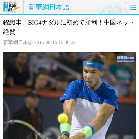
新華網日本語
錦織圭、BIG4ナダルに初めて勝利！中国ネット
ホームページ
政治
経済
絶賛
社会
文化
エンタメ
新華網日本語
2015-08-16 10:06:06
観光
評論
写真
中日対訳