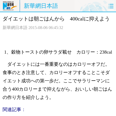
新華網日本語
ダイエットは朝ごはんから 400calに抑えよう
ホームページ
政治
経済
新華網日本語
2015-08-06 06:45:32
社会
文化
エンタメ
観光
評論
写真
1、穀物トーストの卵サラダ載せ カロリー：238cal
中日対訳
ダイエットには一番重要なのはカロリーオフだ。
食事のとき注意して、カロリーオフすることこそダ
イエット成功への第一歩だ。ここでサラリーマンに
合う400カロリーまで抑えながら、おいしい朝ごはん
の作り方を紹介しよう。
関連記事：