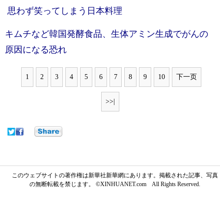
思わず笑ってしまう日本料理
キムチなど韓国発酵食品、生体アミン生成でがんの
原因になる恐れ
1
2
3
4
5
6
7
8
9
10
下一页
>>|
このウェブサイトの著作権は新華社新華網にあります。掲載された記事、写真
の無断転載を禁じます。 ©XINHUANET.com All Rights Reserved.