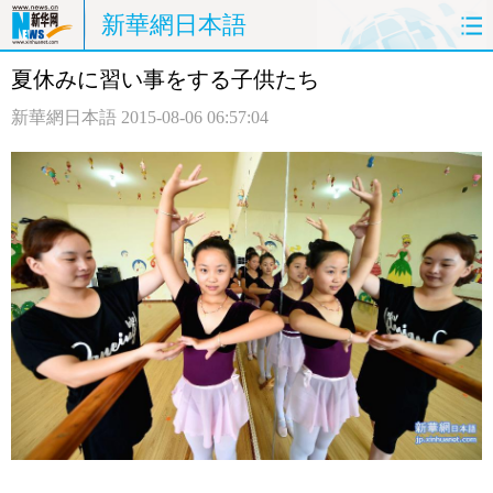
新華網日本語
夏休みに習い事をする子供たち
ホームページ
政治
経済
新華網日本語
2015-08-06 06:57:04
社会
文化
エンタメ
観光
評論
写真
中日対訳