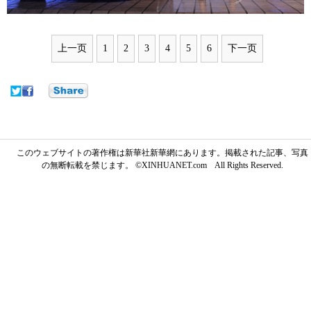
上一页
1
2
3
4
5
6
下一页
このウェブサイトの著作権は新華社新華網にあります。掲載された記事、写真
の無断転載を禁じます。 ©XINHUANET.com All Rights Reserved.