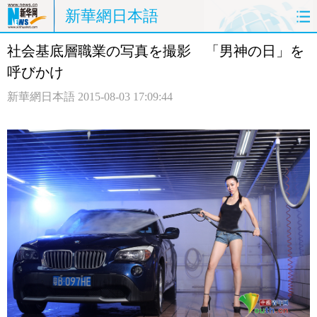
新華網日本語
社会基底層職業の写真を撮影 「男神の日」を
ホームページ
政治
経済
呼びかけ
社会
文化
エンタメ
新華網日本語
2015-08-03 17:09:44
観光
評論
写真
中日対訳